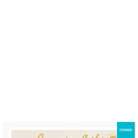
épuisé
Panneau d’activités en
bois Ferme Lilliputiens
Panneau d’activités
36,99
€
ferme en voiture
Liliputiens.
39,99
€
épuisé
Pyramide à empiler Joe
Pyramide à empiler
le dragon Liliputiens
Stella le faon Liliputiens
21,99
€
21,99
€
Voiture à friction Marius
FERMER
Lilliputiens
15,99
€