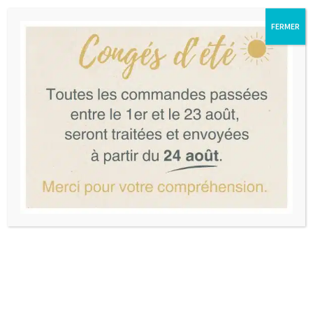
est créé à partir de tissus recyclés par des designers
expérimentés que la marque soutient financièrement et
FERMER
administrativement pour les aider à créer leur propre
entreprise. Les collections proposées allient modernité et
élégance.
Voir les produits de la marque
POIDS
0,700 kg
SKU:
PWK-22801
Categories:
Focus Marque
,
Puériculture
,
Sacs à langer &
matelas à langer
Tag:
Rivedroite Paris