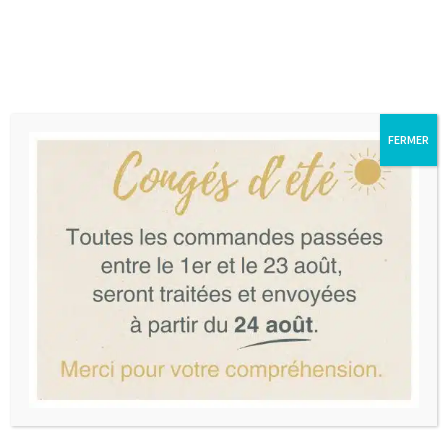
Soyez alerté dès que cet article revient !
FERMER
Livraison offerte
Retour facile
Dès 100€ d’achat
14 jours pour changer d’avis
Paiement sécurisé
Retrait boutique
Carte bleue, Visa, Mastercard,
14 rue des Piliers de Tutelle –
Paypal
Bordeaux