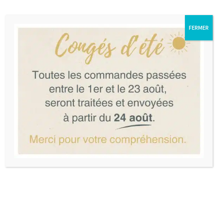
FERMER
Lunettes de soleil incassables pour
bébés et enfants.
Ki ET LA est une marque française qui a vu le jour en 2010 à
Pornic en Loire-Atlantique grâce au travail de 3 amis de
longue date qui décident de créer des lunettes pensées pour
les enfants, adaptées à leurs besoins et leur mode de vie
trépidant. Les produits sont pensés pour offrir aux enfants
un joli concentré de style et de technicité. Ils sont astucieux
pour les parents et ultra confortables pour les enfants.
Voir les produits de la marque